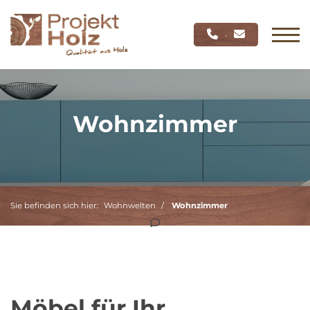
·
Wohnzimmer
Sie befinden sich hier:
Wohnwelten
Wohnzimmer
Möbel für Ihr