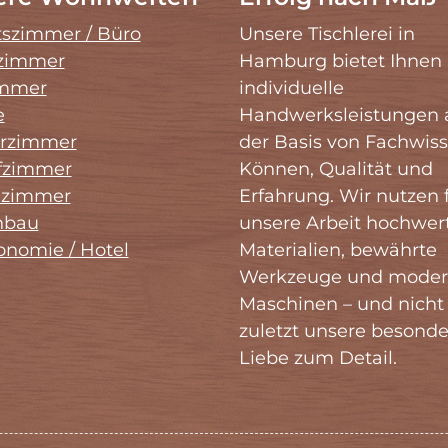
tszimmer / Büro
Unsere Tischlerei in
zimmer
Hamburg bietet Ihnen
immer
individuelle
e
Handwerksleistungen 
erzimmer
der Basis von Fachwiss
fzimmer
Können, Qualität und
zimmer
Erfahrung. Wir nutzen 
nbau
unsere Arbeit hochwer
onomie / Hotel
Materialien, bewährte
Werkzeuge und moder
Maschinen – und nicht
zuletzt unsere besonde
Liebe zum Detail.