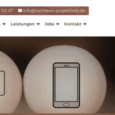
 122 47
·
info@tischlerei-projektholz.de
n
Leistungen
Jobs
Kontakt