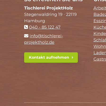
Tischlerei ProjektHolz
Arbei
Stegerwaldring 19 · 22119
Bade
Hamburg
Essz
040 - 85 122 47
Küch
Kind
info@tischlerei-
Schla
projektholz.de
Wohn
Lade
Kontakt aufnehmen
Gastr