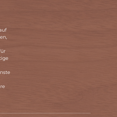
auf
en,
für
tige
nste
re