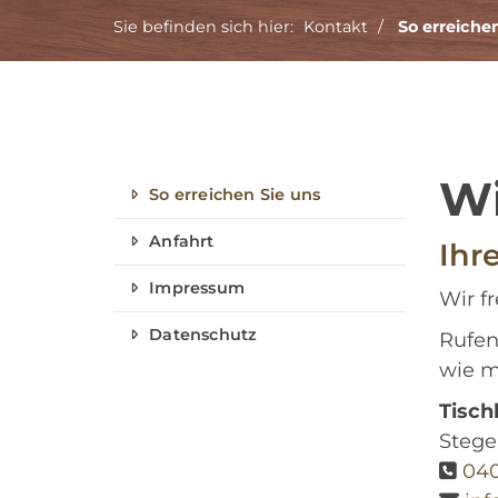
Sie befinden sich hier:
Kontakt
So erreiche
Wi
So erreichen Sie uns
Anfahrt
Ihr
Impressum
Wir f
Datenschutz
Rufen
wie m
Tisch
Stege
040