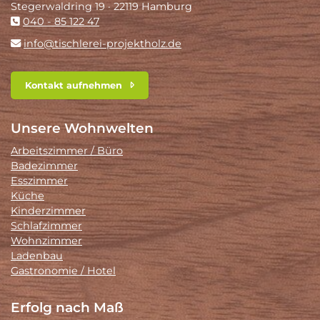
Stegerwaldring 19 · 22119 Hamburg
040 - 85 122 47
info@tischlerei-projektholz.de
Kontakt aufnehmen
Unsere Wohnwelten
Arbeitszimmer / Büro
Badezimmer
Esszimmer
Küche
Kinderzimmer
Schlafzimmer
Wohnzimmer
Ladenbau
Gastronomie / Hotel
Erfolg nach Maß